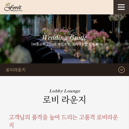
Wedding Guide
7m층고에 25m의 버진로드, 프라이빗한 단독홀
로비라운지
Lobby Lounge
로비 라운지
고객님의 품격을 높여 드리는 고품격 로비라운
지